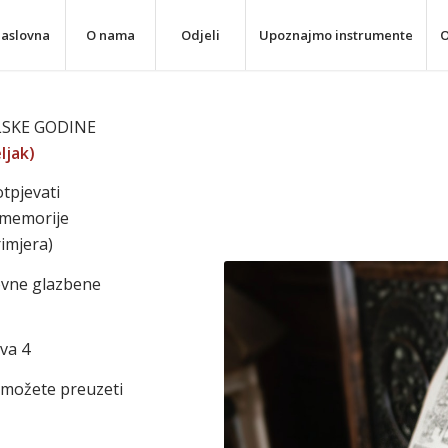
aslovna
O nama
Odjeli
Upoznajmo instrumente
O
OLSKE GODINE
ljak)
otpjevati
i memorije
imjera)
ovne glazbene
eva 4
 možete preuzeti