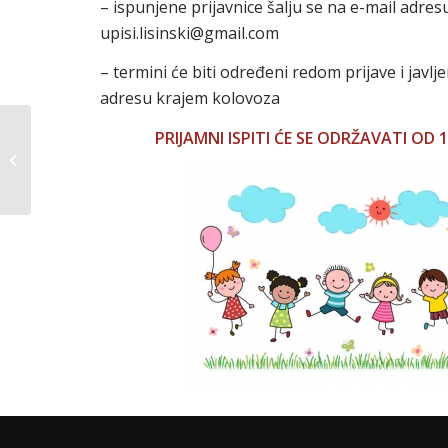
– ispunjene prijavnice šalju se na e-mail adres
upisi.lisinski@gmail.com
– termini će biti određeni redom prijave i javlje
adresu krajem kolovoza
UPISI U I. RAZRED
PRIJAMNI ISPITI ĆE SE ODRŽAVATI OD 1
SREDNJE GLAZBENE
ŠKOLE i I. PRIPREMNI
RAZRED