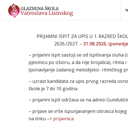
N
PRIJAMNI ISPIT ZA UPIS U 1. RAZRED ŠK
2026./2027. –
31.08.2026. (ponedje
– prijamni ispit sastoji se od ispitivanja sluha (
pjesmicu po izboru, a da nije brojalica), ritma 
(ponavljanje zadanog melodijsko- ritmičkog pr
– uzrast kandidata za upis prvog razreda osn
škole je 7 do 10 godina
– prijamni ispit održava se na adresi Gundulić
– prijave se vrše ispunjavanjem obrasca kojeg
na linku –>
prijavnica